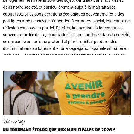
Le logement et l’habitat sont des sujets centraux dans nos vies et
dans notre société, et particulièrement sujet à la maltraitance
capitaliste. Si les considérations écologiques peuvent mener à des
politiques ambitieuses de rénovation à caractère social, leur cadre de
réflexion est souvent partiel. En effet, la question du logement est
souvent abordée de façon individuelle et peu politisée dans la société,
ce qui cache un racisme profond et pluriel qui fait perdurer des
discriminations au logement et une ségrégation spatiale sur critère
ethnique. L’occupation récente de la Gaîté lyrique par les jeunes de
Belleville, et leur expulsion brutale, permettent de remettre cette
question du logement au sein des questions politiques et militantes.
Décryptage
UN TOURNANT ÉCOLOGIQUE AUX MUNICIPALES DE 2026 ?