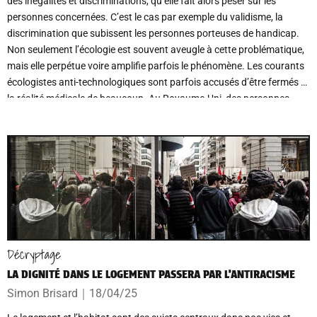
des inégalités et discriminations, qu’elle fait alors peser sur les
personnes concernées. C’est le cas par exemple du validisme, la
discrimination que subissent les personnes porteuses de handicap.
Non seulement l’écologie est souvent aveugle à cette problématique,
mais elle perpétue voire amplifie parfois le phénomène. Les courants
écologistes anti-technologiques sont parfois accusés d’être fermés à
la réalité médicale de beaucoup. Au Royaume-Uni, des personnes
porteuses de handicap se sont saisies du problème et de plus en plus
de ressources et de questionnements fleurissent dans les milieux
écolos. En France, la réflexion en est encore à ses balbutiements, et
ne parvient pas encore à chambouler les pratiques.
Décryptage
LA DIGNITÉ DANS LE LOGEMENT PASSERA PAR L’ANTIRACISME
Simon Brisard
｜
18/04/25