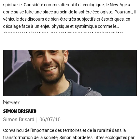
spirituelle. Considéré comme alternatif et écologique, le New Age a
donc su se faire une place au sein de la sphère écologiste. Pourtant, il
véhicule des discours de bien-être très subjectifs et ésotériques, en
décalage face à un enjeu physique et systémique comme le
changement climatique. Ses pratiques peuvent également être
compatibles avec une idéologie réactionnaire. Le New Age représente
donc un risque, tant sur le plan individuel que sociétal, renforcé par
une présence discrète mais profonde au sein de la société.
Member
SIMON BRISARD
Simon Brisard
｜
06/07/10
Convaincu de l'importance des territoires et de la ruralité dans la
transformation de la société, Simon aborde les luttes écologistes par