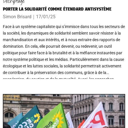
Décryptage
PORTER LA SOLIDARITÉ COMME ÉTENDARD ANTISYSTÈME
Simon Brisard
｜
17/01/25
Face à un système capitaliste qui s’immisce dans tous les secteurs de
la société, les dynamiques de solidarité semblent savoir résister à la
marchandisation et aux intérêts, et à nous extraire des rapports de
domination. En cela, elle pourrait devenir, ou redevenir, un outil
politique pour faire face à la brutalité et à la méfiance instaurées par
notre système politique et les médias. Particulièrement dans la cause
écologique et les luttes sociales, la solidarité permettrait activement
de contribuer à la préservation des communs, grâce à de la
coopération, du soutien et de la mutualité. Aussi, les approches
solidaires permettraient de proposer une solution morale à l’éternelle
dichotomie liberté individuelle vs engagement collectif qui occupe la
gauche, en alliant un épanouissement personnel autant que collectif.