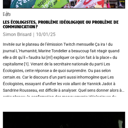
Edito
LES ÉCOLOGISTES, PROBLÈME IDÉOLOGIQUE OU PROBLÈME DE
COMMUNICATION ?
Simon Brisard
｜
10/01/25
Invitée sur le plateau de l’émission Twitch mensuelle Ça ira ! du
journal L’Humanité, Marine Tondelier a beaucoup fait réagir quand
elle a dit qu’il « faudra lui [m’] expliquer ce qu’on fait à la place » du
capitalisme [1]. Venant de la secrétaire nationale du parti Les
Écologistes, cette réponse a de quoi surprendre. Ou pas selon
certain.es. Car le discours d’un parti aussi inhomogène que Les
Écologistes, essayant d’unifier les voix allant de Yannick Jadot à
Sandrine Rousseau, est difficile à analyser. Quel sens donner alors à
cette phrase : la confirmation des manquements idéologiques du
parti incarnant l’écologie politique ? Une erreur de communication de
sa secrétaire nationale ? Ou au contraire un élément consciemment
intégré dans une stratégie de communication ?