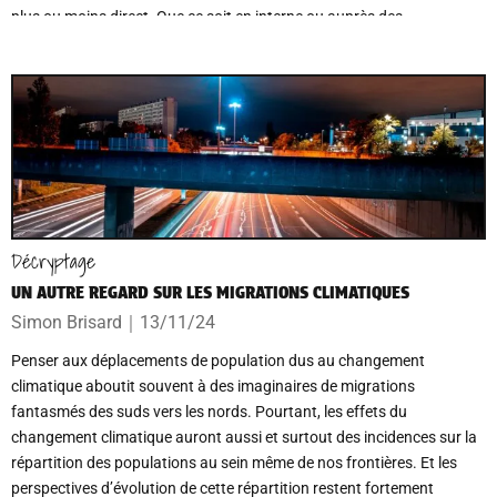
plus ou moins direct. Que ce soit en interne ou auprès des
institutions, les patrons pointent du doigt et alimentent une menace
sur l’emploi, que représenteraient les mutations du secteur du travail
dans une société écologique.
Décryptage
UN AUTRE REGARD SUR LES MIGRATIONS CLIMATIQUES
Simon Brisard
｜
13/11/24
Penser aux déplacements de population dus au changement
climatique aboutit souvent à des imaginaires de migrations
fantasmés des suds vers les nords. Pourtant, les effets du
changement climatique auront aussi et surtout des incidences sur la
répartition des populations au sein même de nos frontières. Et les
perspectives d’évolution de cette répartition restent fortement