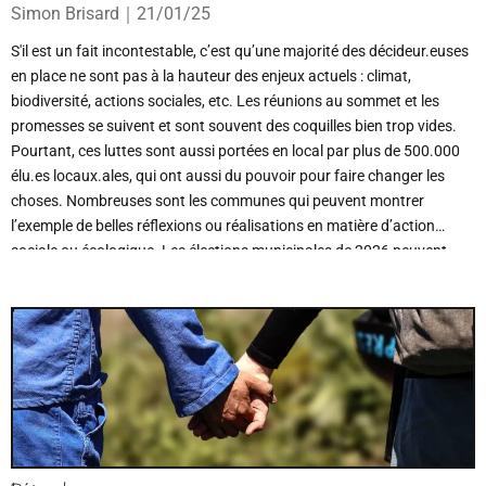
Simon Brisard
｜
21/01/25
S'il est un fait incontestable, c’est qu’une majorité des décideur.euses
en place ne sont pas à la hauteur des enjeux actuels : climat,
biodiversité, actions sociales, etc. Les réunions au sommet et les
promesses se suivent et sont souvent des coquilles bien trop vides.
Pourtant, ces luttes sont aussi portées en local par plus de 500.000
élu.es locaux.ales, qui ont aussi du pouvoir pour faire changer les
choses. Nombreuses sont les communes qui peuvent montrer
l’exemple de belles réflexions ou réalisations en matière d’action
sociale ou écologique. Les élections municipales de 2026 peuvent
donc être une échéance importante pour celleux qui imaginent une
transformation de la société, à condition de réussir à bien préparer un
projet politique qui sache souder la liste, et relever le défi humain qui
se cache derrière une élection.