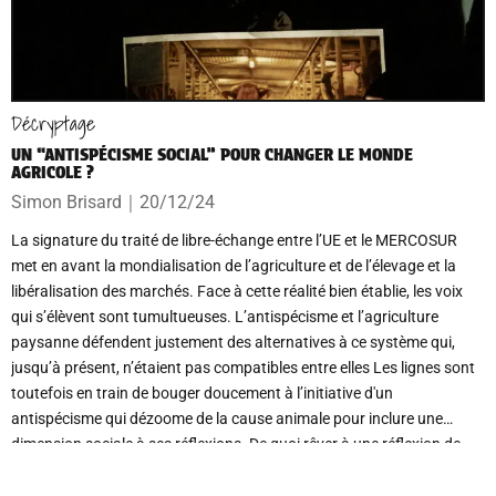
Décryptage
UN “ANTISPÉCISME SOCIAL” POUR CHANGER LE MONDE
AGRICOLE ?
Simon Brisard
｜
20/12/24
La signature du traité de libre-échange entre l’UE et le MERCOSUR
met en avant la mondialisation de l’agriculture et de l’élevage et la
libéralisation des marchés. Face à cette réalité bien établie, les voix
qui s’élèvent sont tumultueuses. L’antispécisme et l’agriculture
paysanne défendent justement des alternatives à ce système qui,
jusqu’à présent, n’étaient pas compatibles entre elles Les lignes sont
toutefois en train de bouger doucement à l’initiative d'un
antispécisme qui dézoome de la cause animale pour inclure une
dimension sociale à ses réflexions. De quoi rêver à une réflexion de
société mêlant la cause animale, la cause sociale des éleveur.euses et
l’écologie.