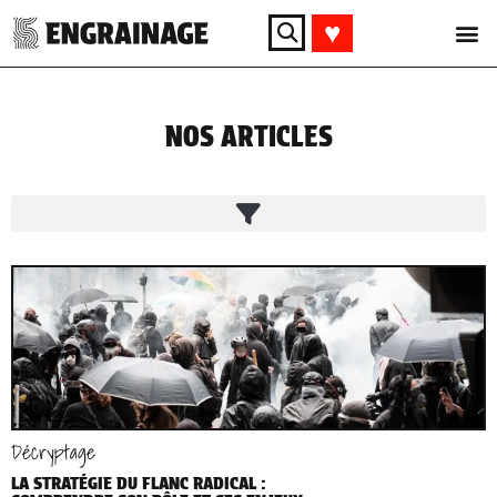
♥︎
NOS ARTICLES
Décryptage
LA STRATÉGIE DU FLANC RADICAL :