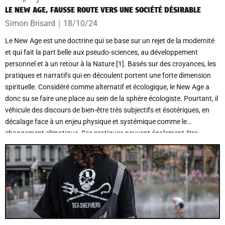
LE NEW AGE, FAUSSE ROUTE VERS UNE SOCIÉTÉ DÉSIRABLE
Simon Brisard
｜
18/10/24
Le New Age est une doctrine qui se base sur un rejet de la modernité
et qui fait la part belle aux pseudo-sciences, au développement
personnel et à un retour à la Nature [1]. Basés sur des croyances, les
pratiques et narratifs qui en découlent portent une forte dimension
spirituelle. Considéré comme alternatif et écologique, le New Age a
donc su se faire une place au sein de la sphère écologiste. Pourtant, il
véhicule des discours de bien-être très subjectifs et ésotériques, en
décalage face à un enjeu physique et systémique comme le
changement climatique. Ses pratiques peuvent également être
compatibles avec une idéologie réactionnaire. Le New Age représente
donc un risque, tant sur le plan individuel que sociétal, renforcé par
une présence discrète mais profonde au sein de la société.