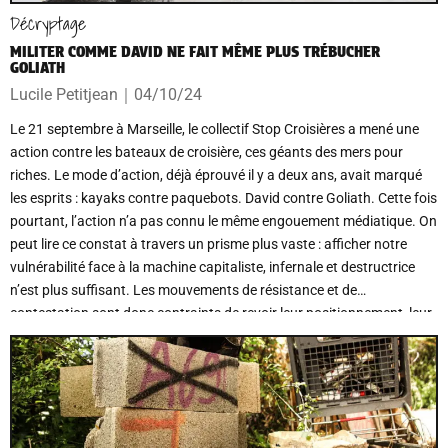
Décryptage
MILITER COMME DAVID NE FAIT MÊME PLUS TRÉBUCHER
GOLIATH
Lucile Petitjean
｜
04/10/24
Le 21 septembre à Marseille, le collectif Stop Croisières a mené une
action contre les bateaux de croisière, ces géants des mers pour
riches. Le mode d’action, déjà éprouvé il y a deux ans, avait marqué
les esprits : kayaks contre paquebots. David contre Goliath. Cette fois
pourtant, l’action n’a pas connu le même engouement médiatique. On
peut lire ce constat à travers un prisme plus vaste : afficher notre
vulnérabilité face à la machine capitaliste, infernale et destructrice
n’est plus suffisant. Les mouvements de résistance et de
contestation sont donc contraints de revoir leur positionnement, leur
stratégie et les récits sur lesquels ils s’appuient.