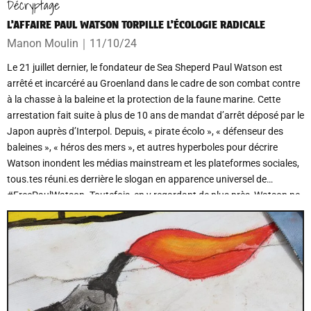
Décryptage
L’AFFAIRE PAUL WATSON TORPILLE L’ÉCOLOGIE RADICALE
Manon Moulin
｜
11/10/24
Le 21 juillet dernier, le fondateur de Sea Sheperd Paul Watson est
arrêté et incarcéré au Groenland dans le cadre de son combat contre
à la chasse à la baleine et la protection de la faune marine. Cette
arrestation fait suite à plus de 10 ans de mandat d’arrêt déposé par le
Japon auprès d’Interpol. Depuis, « pirate écolo », « défenseur des
baleines », « héros des mers », et autres hyperboles pour décrire
Watson inondent les médias mainstream et les plateformes sociales,
tous.tes réuni.es derrière le slogan en apparence universel de
#FreePaulWatson. Toutefois, en y regardant de plus près, Watson ne
paraît pas si facilement défendable. De ses liens avérés avec les
sphères d’extrême-droite, en passant par son malthusianisme
assumé et le véritable culte de la personnalité qui lui est voué, la figure
de Paul Watson devrait être plus clivante, notamment pour permettre
aux actions militantes radicales de retrouver la place qu’elles méritent
sur la scène médiatique.