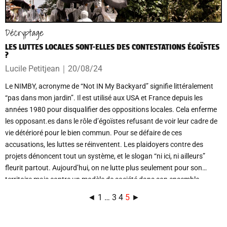
Décryptage
LES LUTTES LOCALES SONT-ELLES DES CONTESTATIONS ÉGOÏSTES
?
Lucile Petitjean
｜
20/08/24
Le NIMBY, acronyme de “Not IN My Backyard” signifie littéralement
“pas dans mon jardin”. Il est utilisé aux USA et France depuis les
années 1980 pour disqualifier des oppositions locales. Cela enferme
les opposant.es dans le rôle d’égoïstes refusant de voir leur cadre de
vie détérioré pour le bien commun. Pour se défaire de ces
accusations, les luttes se réinventent. Les plaidoyers contre des
projets dénoncent tout un système, et le slogan “ni ici, ni ailleurs”
fleurit partout. Aujourd’hui, on ne lutte plus seulement pour son
territoire mais contre un modèle de société dans son ensemble.
◄
1
…
3
4
5
►