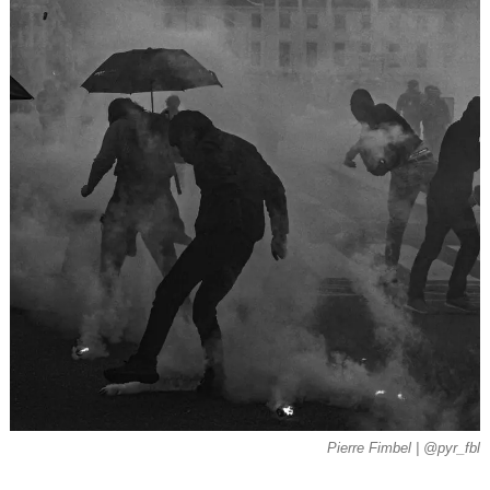
Pierre Fimbel | @pyr_fbl