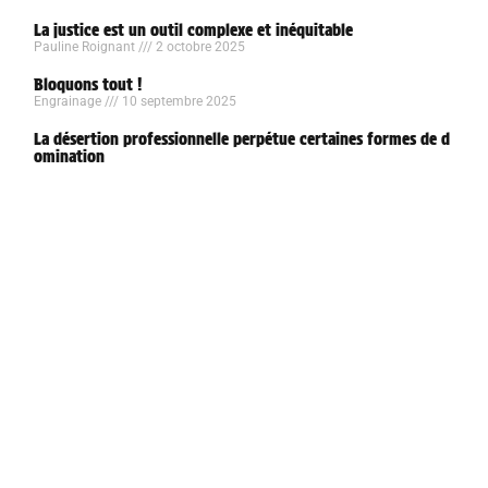
La justice est un outil complexe et inéquitable
Pauline Roignant
2 octobre 2025
Bloquons tout !
Engrainage
10 septembre 2025
La désertion professionnelle perpétue certaines formes de d
omination
Clément Lopez
9 juillet 2025
Nommer, c’est lutter : le pouvoir symbolique des mots en -c
ide
Lucille Giovannelli
20 juin 2025
Engrainage, le média de l’écologie radicale
contact@engrainage-media.com