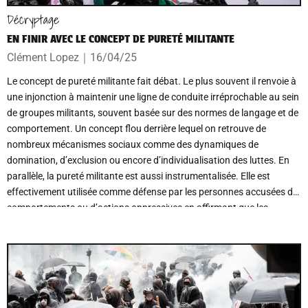
Décryptage
EN FINIR AVEC LE CONCEPT DE PURETÉ MILITANTE
Clément Lopez
｜
16/04/25
Le concept de pureté militante fait débat. Le plus souvent il renvoie à
une injonction à maintenir une ligne de conduite irréprochable au sein
de groupes militants, souvent basée sur des normes de langage et de
comportement. Un concept flou derrière lequel on retrouve de
nombreux mécanismes sociaux comme des dynamiques de
domination, d’exclusion ou encore d’individualisation des luttes. En
parallèle, la pureté militante est aussi instrumentalisée. Elle est
effectivement utilisée comme défense par les personnes accusées de
comportements ou d’actions oppressives en affirmant que les
critiques reçues s’assimilent à de la pureté militante. Ce qui induit
notamment une certaine silenciation de la critique politique. Le
manque de définition claire autour de ce terme empêche de nommer
précisément les problématiques et de s’en saisir concrètement. Ce
flou laisse place aussi à des abus d’utilisation voire de
l’instrumentalisation.