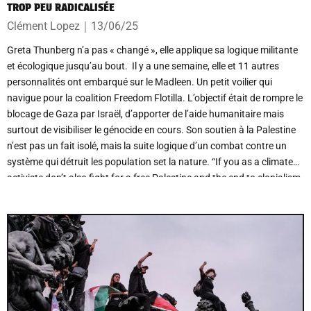
TROP PEU RADICALISÉE
Clément Lopez
｜
13/06/25
Greta Thunberg n’a pas « changé », elle applique sa logique militante
et écologique jusqu’au bout. Il y a une semaine, elle et 11 autres
personnalités ont embarqué sur le Madleen. Un petit voilier qui
navigue pour la coalition Freedom Flotilla. L’objectif était de rompre le
blocage de Gaza par Israël, d’apporter de l’aide humanitaire mais
surtout de visibiliser le génocide en cours. Son soutien à la Palestine
n’est pas un fait isolé, mais la suite logique d’un combat contre un
système qui détruit les population set la nature. “If you as a climate
activiste don’t also fight for a free Palestine and the end to clonialism
then you should not be able call yoursef a climate activist.” lançait -
elle. Si elle a souvent été exposée aux critiques médiatiques, son
image n’a pas toujours été aussi clivante qu’elle est aujourd’hui. Son
engagement pour la Palestine, cristallise les tensions qui mettent en
lumière un malaise et les contradictions qui traversent les luttes
écologistes. Là où les priorités politiques peinent encore à s’aligner
face à l'urgence.