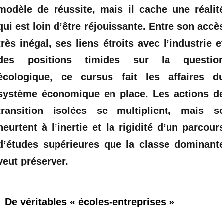
modèle de réussite, mais il cache une réalit
qui est loin d’être réjouissante. Entre son accè
très inégal, ses liens étroits avec l’industrie e
des positions timides sur la questio
écologique, ce cursus fait les affaires d
système économique en place. Les actions d
transition isolées se multiplient, mais s
heurtent à l’inertie et la rigidité d’un parcour
d’études supérieures que la classe dominant
veut préserver.
De véritables « écoles-entreprises »