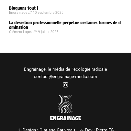
Bloquons tout !
Engrainage
10 septembre 2025
La désertion professionnelle perpétue certaines formes de d
omination
Clément Lopez
9 juillet 2025
Engrainage, le média de l’écologie radicale
contact@engrainage-media.com
✧ Design :
Clarisse Gauvreau
– ✁ Dev :
Pierre FG